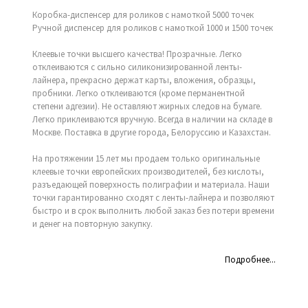
Коробка-диспенсер для роликов с намоткой 5000 точек
Ручной диспенсер для роликов с намоткой 1000 и 1500 точек
Клеевые точки высшего качества! Прозрачные. Легко
отклеиваются с сильно силиконизированной ленты-
лайнера, прекрасно держат карты, вложения, образцы,
пробники. Легко отклеиваются (кроме перманентной
степени адгезии). Не оставляют жирных следов на бумаге.
Легко приклеиваются вручную. Всегда в наличии на складе в
Москве. Поставка в другие города, Белоруссию и Казахстан.
На протяжении 15 лет мы продаем только оригинальные
клеевые точки европейских производителей, без кислоты,
разъедающей поверхность полиграфии и материала. Наши
точки гарантированно сходят с ленты-лайнера и позволяют
быстро и в срок выполнить любой заказ без потери времени
и денег на повторную закупку.
СД-Клипсы и СД-спайдеры
применяются для фиксации
Подробнее...
компакт-дисков к упаковке, или для оформления мест
продаж, стендов, витрин. Достаточно снять защитный слой
с самоклеящейся поверхности круглой высечки и просто
приклеить клипсу или спайдер в нужное место.