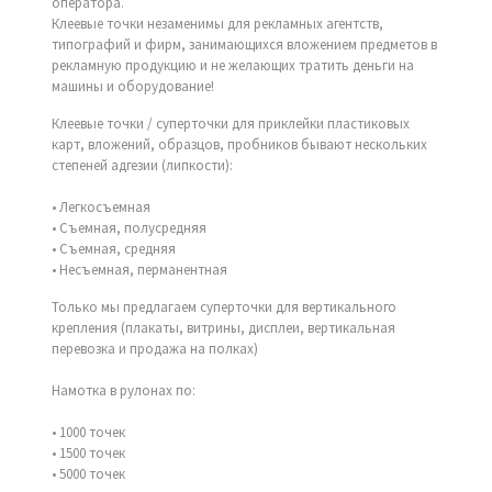
оператора.
Клеевые точки незаменимы для рекламных агентств,
типографий и фирм, занимающихся вложением предметов в
рекламную продукцию и не желающих тратить деньги на
машины и оборудование!
Клеевые точки / суперточки для приклейки пластиковых
карт, вложений, образцов, пробников бывают нескольких
степеней адгезии (липкости):
• Легкосъемная
• Съемная, полусредняя
• Съемная, средняя
• Несъемная, перманентная
Только мы предлагаем суперточки для вертикального
крепления (плакаты, витрины, дисплеи, вертикальная
перевозка и продажа на полках)
Намотка в рулонах по:
• 1000 точек
• 1500 точек
• 5000 точек