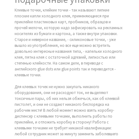
Клеевые точки, клейкие точки - так называют липкие
плоские капли холодного клея, применяющиеся при
приклейке пластиковых карт, пробников, образцов и
прочей мелочи, которую надо зафисировать на рекламных
носителях из бумаги и картона, а также внутри упаковки.
Старое и неверное название, - силиконовые точки, - уже
вышло из употребления, но все еще можно встретить
довольно интересные названия типа, - капельки холодного
клея, пятна клея с остаточной адгезией, липкостью или
степенью клейкости. На самом деле, в переводе с
английского glue dots или glue points так и переводится -
клеевые точки.
Для клеевых точек не нужно закупать никакого
оборудования, они не расходуют ток, не выделяют
токсичные пары, об них нельзя обжечься, как об клеевой
пистолет, и они не создают никакого беспорядка на
рабочем месте! В любой момент можно взять коробку-
диспенсер с клеевыми точками, выполнить работы по
приклейке, и отложить коробку в сторону! Работа с
клеевыми точками не требует никакой квалификации:
любой сотрудник может за минуту заменить заболевшего