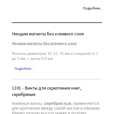
Что такое самоклеящиеся двусторонние клеевые точки, где
Подробнее...
их можно купить, почему их называют липкие пятна или
двухсторонний скотч, что общего они имеют с
суперточками, как правильно: клейкие точки или клеевые
точки - эти и другие вопросы не дают покоя многим
менеджерам, работающим в области постпечатных услуг, и
Неодим магниты без клеевого слоя
не знающим как быстро, надежно и дешево приклеить
кредитную карту, закрепить образец, или зафиксировать
Неодим магниты без клеевого слоя
рекламную продукцию на упаковке или ровной поверхности.
Магниты диаметром 10, 12, 15 мм и толщиной от 1
до 3 мм, с шагом 0,5 мм
Клеевые точки - это капли холодного клея с различной
степенью адгезии, или липкости: слабой, слабой / средней,
Подробнее...
средней и перманентной. Клеевые точки - это дословный
перевод с английского: glue dots Клеевые точки - это
дословный перевод с английского: glue dots..
1101 - Винты для скрепления книг,
серебряные
Книжные винты,
серебристые,
применяются
для крепления между собой листов и обложки.
Имеют разную высоту ножки и поэтому