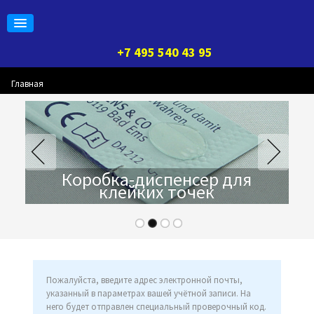
+7 495 540 43 95
Главная
Коробка-диспенсер для
клейких точек
Пожалуйста, введите адрес электронной почты,
указанный в параметрах вашей учётной записи. На
него будет отправлен специальный проверочный код.