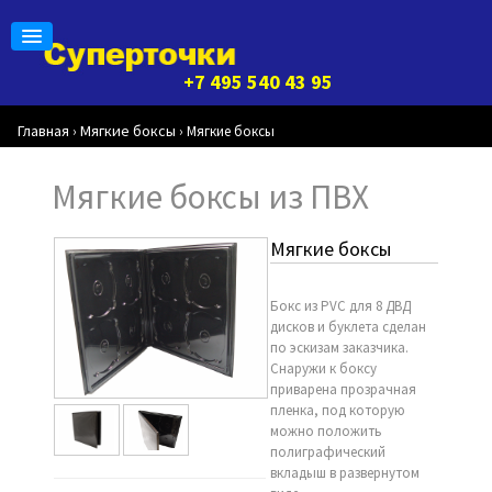
+7 495 540 43 95
Главная
Мягкие боксы
›
›
Мягкие боксы
Мягкие боксы из ПВХ
Мягкие боксы
Бокс из PVC для 8 ДВД
дисков и буклета сделан
по эскизам заказчика.
Снаружи к боксу
приварена прозрачная
пленка, под которую
можно положить
полиграфический
вкладыш в развернутом