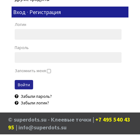
Вход · Регистрация
Логин
Пароль
Запомнить меня
Забыли пароль?
Забыли логин?
© superdots.su - Клеевые точки |
+7 495 540 43
95
| info@superdots.su