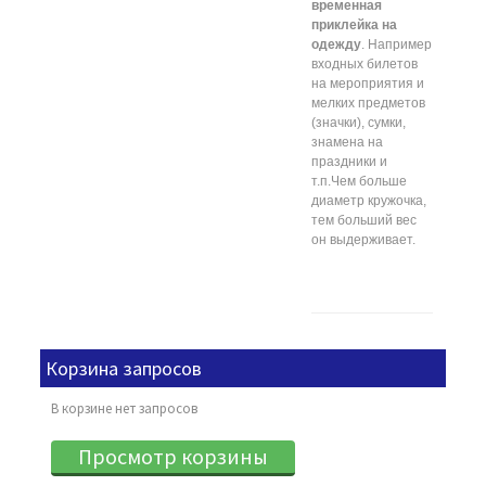
временная
приклейка на
одежду
. Например
входных билетов
на мероприятия и
мелких предметов
(значки), сумки,
знамена на
праздники и
т.п.Чем больше
диаметр кружочка,
тем больший вес
он выдерживает.
Корзина запросов
В корзине нет запросов