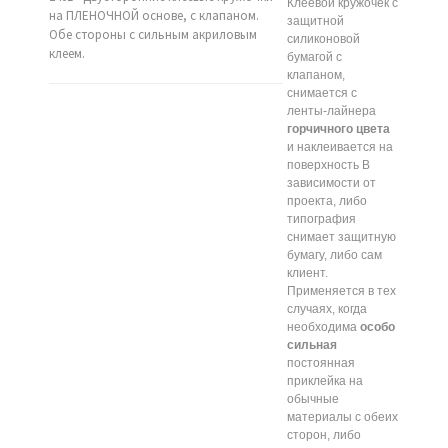
Клеевой кружочек с
на ПЛЕНОЧНОЙ основе, с клапаном.
защитной
Обе стороны с сильным акриловым
силиконовой
клеем.
бумагой с
клапаном,
снимается с
ленты-лайнера
горчичного цвета
и наклеивается на
поверхность В
зависимости от
проекта, либо
типография
снимает защитную
бумагу, либо сам
клиент.
Применяется в тех
случаях, когда
необходима
особо
сильная
постоянная
приклейка на
обычные
материалы с обеих
сторон, либо